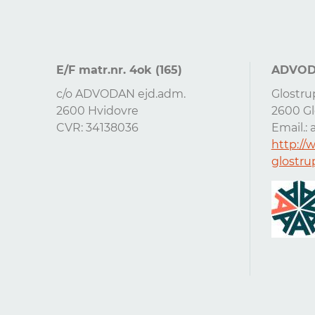
E/F matr.nr. 4ok (165)
ADVODA
c/o ADVODAN ejd.adm.
Glostru
2600 Hvidovre
2600 Gl
CVR: 34138036
Email.:
http://
glostru