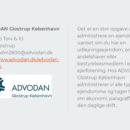
N Glostrup København
Det er en stor opgave 
administrere en ejend
p Torv 6-10
uanset om du har en
ostrup
udlejningsejendom, er
adm2600@advodan.dk
andelshaver eller
www.advodan.dk/advodan-
bestyrelsesmedlem i 
p
ejerforening. Hos AD
Glostrup København
administrerer vi alle ty
ejendomme og tager 
om økonomi, paragraff
den daglige drift.